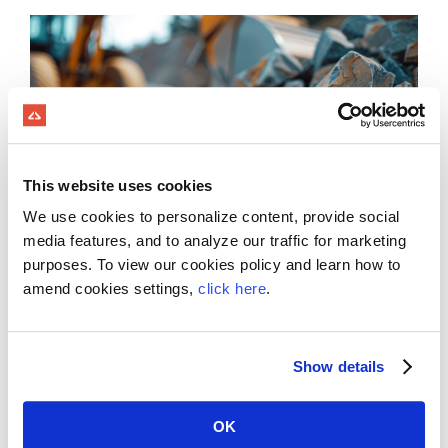
This website uses cookies
We use cookies to personalize content, provide social
media features, and to analyze our traffic for marketing
purposes. To view our cookies policy and learn how to
Reduza os custos com materiais
amend cookies settings,
click here
.
Algoritmos de IA analisam dados da usina em
tempo real para otimizar os tempos de abertura
Show details
das comportas, garantindo que cada batelada
atenda às especificações com o mínimo de
OK
desperdício. Isso reduz os custos, diminui sua