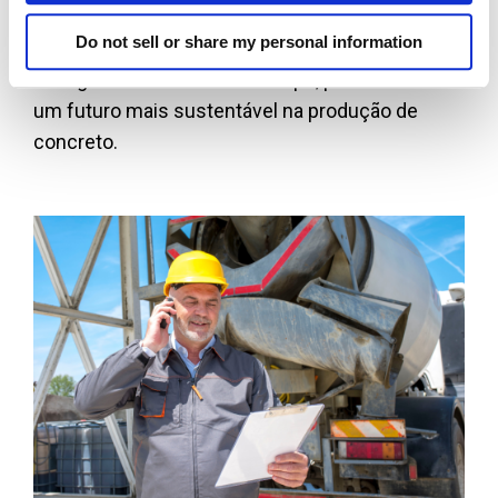
pegada de carbono e melhora a lucratividade.
Do not sell or share my personal information
Com aprendizado contínuo, a precisão da
dosagem melhora com o tempo, promovendo
um futuro mais sustentável na produção de
concreto.